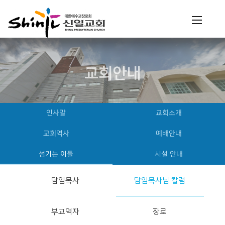
교회안내
인사말
교회소개
교회역사
예배안내
섬기는 이들
시설 안내
담임목사
담임목사님 칼럼
부교역자
장로