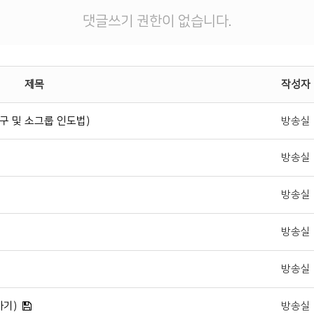
댓글쓰기 권한이 없습니다.
제목
작성자
구 및 소그룹 인도법)
방송실
방송실
방송실
방송실
방송실
하기)
방송실