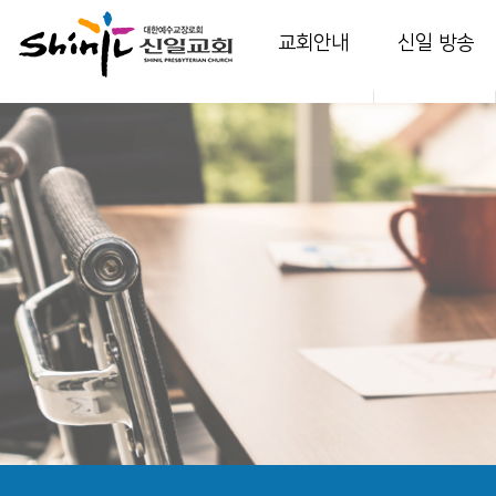
교회안내
신일 방송
인사말
담임 목사 설교
교회소개
부교역자 설교
교회역사
다음 세대 영상
예배안내
온가정예배
섬기는 이들
찬양
시설 안내
특별 영상
강의