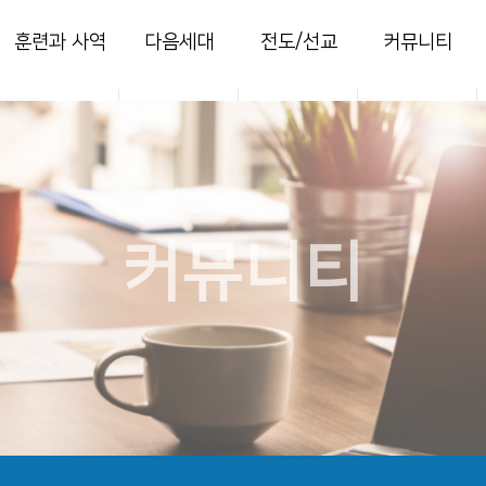
훈련과 사역
다음세대
전도/선교
커뮤니티
양육
영아부
지역전도
열린마당
훈련
유치부
국내선교
사진 갤러리
목장
유년부
해외선교
주보
새가족
초등부
찬양콘티
커뮤니티
청소년부
세미나
청년국
세이레특별새벽
부흥회