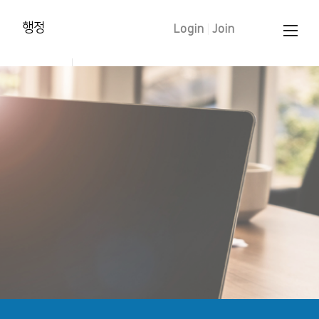
행정
Login
|
Join
양육훈련 신청
태신자 작정
학습입교(유아)
세례 신청
중보기도 요청
문의 하기
교인증명서 신청