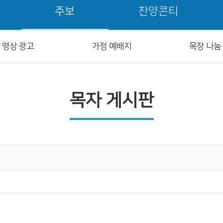
주보
찬양콘티
영상 광고
가정 예배지
목장 나눔
목자 게시판